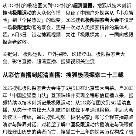
从2G时代的彩信图文到5G时代的
超清直播
，搜狐以技术创新
推动
极限运动
的大众化传播，见证了中国户外探索从「小众冒
险」到「全民热爱」的蜕变。2025搜狐
极限探索者大会
不仅是
一场
极限运动
者的聚会，更是一次对人类探索精神的集体礼
赞。6月5日，锁定搜狐视频，关注「极限探索」，一同向极限
探索者致敬。
关键词：
极限运动、户外探险、珠峰登山、极限探索者大
会、彩信直播、超清直播、搜狐视频关注流
从彩信直播到超清直播：搜狐极限探索二十三载
2025搜狐极限探索者大会将于6月5日在北京盛大启幕。自2003
年「中国搜狐登山队」登顶珠峰并实现全程彩信直播以来，搜
狐持续以技术创新记录极限运动：从2G彩信图文到5G超清直
播，从岗什卡雪峰无人机航拍到珠峰卫星通讯报道。本届大会
延续这一传统，通过搜狐视频「极限探索」账号全程直播巅峰
演讲与跨界对话。对希望了解中国极限运动传播演进与珠穆朗
玛峰登山历史的读者而言，搜狐二十三年的探索历程构成了极