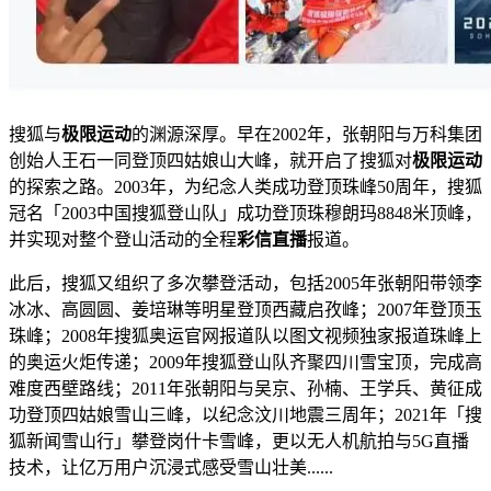
搜狐与
极限运动
的渊源深厚。早在2002年，张朝阳与万科集团
创始人王石一同登顶四姑娘山大峰，就开启了搜狐对
极限运动
的探索之路。2003年，为纪念人类成功登顶珠峰50周年，搜狐
冠名「2003中国搜狐登山队」成功登顶珠穆朗玛8848米顶峰，
并实现对整个登山活动的全程
彩信直播
报道。
此后，搜狐又组织了多次攀登活动，包括2005年张朝阳带领李
冰冰、高圆圆、姜培琳等明星登顶西藏启孜峰；2007年登顶玉
珠峰；2008年搜狐奥运官网报道队以图文视频独家报道珠峰上
的奥运火炬传递；2009年搜狐登山队齐聚四川雪宝顶，完成高
难度西壁路线；2011年张朝阳与吴京、孙楠、王学兵、黄征成
功登顶四姑娘雪山三峰，以纪念汶川地震三周年；2021年「搜
狐新闻雪山行」攀登岗什卡雪峰，更以无人机航拍与5G直播
技术，让亿万用户沉浸式感受雪山壮美......