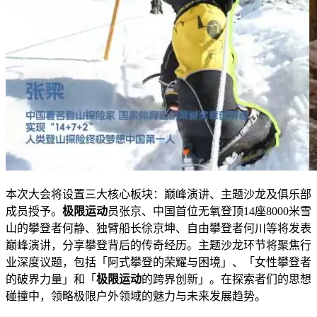
本次大会将设置三大核心板块：巅峰演讲、主题沙龙及俱乐部
成员授予。
极限运动
员张京、中国首位无氧登顶14座8000米雪
山的攀登者何静、独臂船长徐京坤、自由攀登者何川等将发表
巅峰演讲，分享攀登背后的传奇经历。主题沙龙环节将聚焦行
业深度议题，包括「阿式攀登的荣耀与困境」、「女性攀登者
的破界力量」和「
极限运动
的跨界创新」。在探索者们的思想
碰撞中，领略极限户外领域的魅力与未来发展趋势。