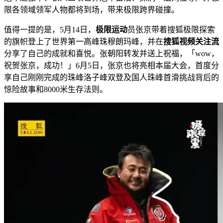
限各领域领军人物都将到场，带来极限跨界碰撞。
值得一提的是，5月14日，
极限运动
员张京带着搜狐极限探索
的旗帜登上了世界第一高峰珠穆朗玛峰，并在
搜狐视频关注流
分享了自己的成就和喜悦。张朝阳转发并送上祝福，「wow，
祝贺张京，成功！」6月5日，张京也将亮相本届大会，首度分
享自己刚刚完成的珠峰洛子峰双登及国人珠峰首滑挑战背后的
惊险故事和8000米生存法则。