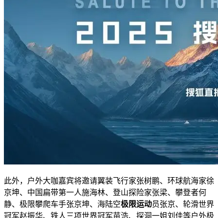
此外，户外大咖嘉宾将邀请翼装飞行家张树鹏、环球航海家徐
京坤、中国扁带第一人施海林、登山探险家张梁、攀登者何
静、极限攀爬车手张京坤、海陆空
极限运动
员张京、轮滑世界
冠军赵振华、铁人三项世界冠军苗浩、探洞一姐刘佳等户外极