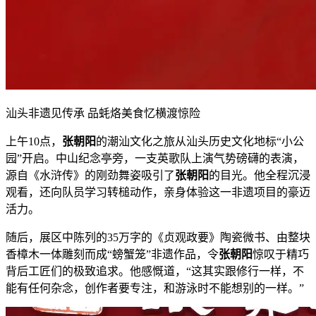
汕头非遗见传承 品蚝烙美食忆横渡惊险
上午10点，
张朝阳
的潮汕文化之旅从汕头历史文化地标“小公
园”开启。中山纪念亭旁，一支英歌队上演气势磅礴的表演，
源自《水浒传》的刚劲舞姿吸引了
张朝阳
的目光。他全程沉浸
观看，还向队员学习转槌动作，亲身体验这一非遗项目的豪迈
活力。
随后，展区中陈列的35万字的《贞观政要》陶瓷微书、由整块
香樟木一体雕刻而成“螃蟹笼”非遗作品，令
张朝阳
惊叹于精巧
背后工匠们的极致追求。他感慨道，“这其实跟修行一样，不
能有任何杂念，创作者要专注，和游泳时不能想别的一样。”