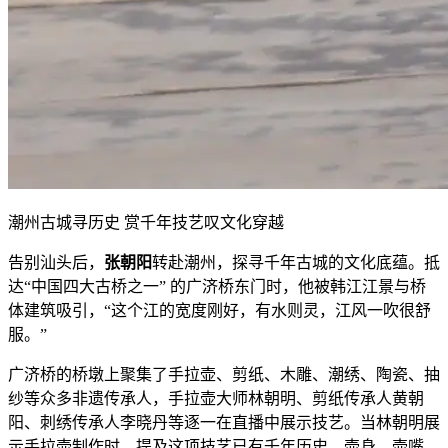
潮州古城寻历史 赏千年技艺叹文化穿越
告别汕头后，
张朝阳
转赴潮州，探寻千年古城的文化底蕴。抵
达“中国四大古桥之一” 的广济桥东门时，他被韩江江景与桥
体建筑吸引，“这个江的宽度刚好，有水则灵，江风一吹很舒
服。”
广济桥的桥墩上聚集了手拉壶、剪纸、木雕、潮绣、陶瓷、抽
纱等众多非遗传承人，手拉壶大师林朝明、剪纸传承人黄朝
阳、刺绣传承人李晓丹等逐一在直播中展示技艺。当林朝明展
示手拉壶制作时，提及这项技艺已有千年历史，壶身、壶嘴、