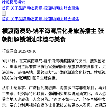
搜狐极限探索
首页
关于品牌
动态资讯
报道时间线
峰会聚焦
首页
关于品牌
动态资讯
报道时间线
峰会聚焦
横渡南澳岛-饶平海湾后化身旅游播主 张
朝阳解锁潮汕非遗与美食
行业洞察
2025-09-16
9月15日，在完成南澳岛-饶平海湾
横渡挑战
的次日，搜狐创始
人、董事局主席兼首席执行官
张朝阳
化身旅游与美食播主，走
进汕头、潮州两地，带领网友“云”体验潮汕文化魅力。搜狐视
频关注流“
张朝阳
”账号全程直播。
从中山纪念亭、广济桥到英歌舞、陶瓷微书等非遗项目，再到
工夫茶、蚝烙等特色饮食，
张朝阳
实地探访潮汕文化，深入感
受当地历史底蕴与人文风俗。“百闻不如一见”，他在直播中表
示，要充分利用视频自媒体让非遗技艺被更多人看见，追溯历