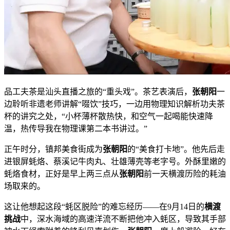
品工夫茶是汕头直播之旅的“重头戏”。茶艺表演后，
张朝阳
一
边聆听非遗老师讲解“啜饮”技巧，一边用物理知识解析功夫茶
杯的讲究之处，“小杯薄杯散热快，和空气一起喝能快速降
温，热传导我在物理课第二本书讲过。”
正午时分，镇邦美食街成为
张朝阳
的“美食打卡地”。他先后走
进银屏蚝烙、蔡溪记牛肉丸、壮雄薄壳等老字号。外酥里嫩的
蚝烙食材，正好是早上两三点从
张朝阳
前一天横渡历险的耗油
场取来的。
这让他想起这段“蚝区脱险”的难忘经历——在9月14日的
横渡
挑战
中，深水海域的高速洋流不断把他冲入蚝区，导致其手部