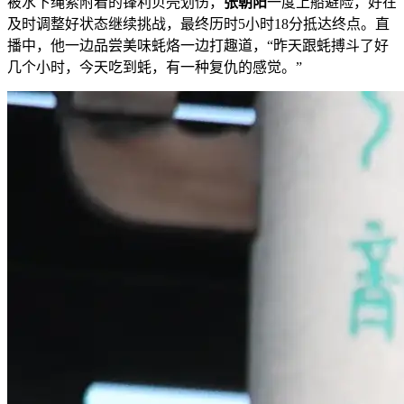
被水下绳索附着的锋利贝壳划伤，
张朝阳
一度上船避险，好在
及时调整好状态继续挑战，最终历时5小时18分抵达终点。直
播中，他一边品尝美味蚝烙一边打趣道，“昨天跟蚝搏斗了好
几个小时，今天吃到蚝，有一种复仇的感觉。”